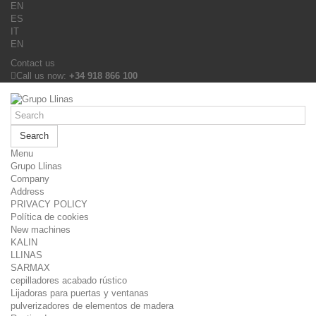
EN
ES
IT
EN
Contact us
Call us now:
+34 918 866 100
Search
Menu
Grupo Llinas
Company
Address
PRIVACY POLICY
Política de cookies
New machines
KALIN
LLINAS
SARMAX
cepilladores acabado rústico
Lijadoras para puertas y ventanas
pulverizadores de elementos de madera