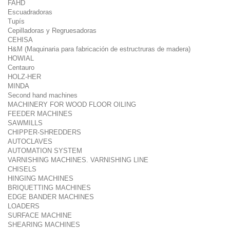
FAHD
Escuadradoras
Tupís
Cepilladoras y Regruesadoras
CEHISA
H&M (Maquinaria para fabricación de estructruras de madera)
HOWIAL
Centauro
HOLZ-HER
MINDA
Second hand machines
MACHINERY FOR WOOD FLOOR OILING
FEEDER MACHINES
SAWMILLS
CHIPPER-SHREDDERS
AUTOCLAVES
AUTOMATION SYSTEM
VARNISHING MACHINES. VARNISHING LINE
CHISELS
HINGING MACHINES
BRIQUETTING MACHINES
EDGE BANDER MACHINES
LOADERS
SURFACE MACHINE
SHEARING MACHINES