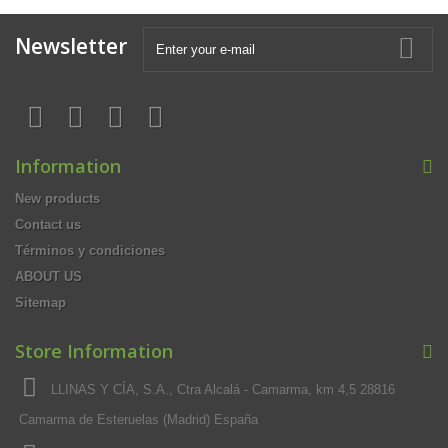
Newsletter
Information
New products
Contact us
Términos y condiciones
ABOUT US
Sitemap
Store Information
LLINAS Y CÍA, S.A., Ctra Alcalá - Camarma, km 4,5 28816
Camarma de Esteruelas (Madrid) España