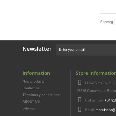
Showing 1 
Newsletter
Information
Store Informatio
New products
LLINAS Y CÍA, S.A.,
Contact us
28816 Camarma de Esteru
Términos y condiciones
Call us now:
+34 91
ABOUT US
Sitemap
Email:
maquinaria@l