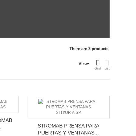
There are 3 products.
View:
Grid
List
OMAB
STROMAB PRENSA PARA
.
PUERTAS Y VENTANAS...