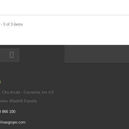
- 3 of 3 items
n
 Ctra Alcalá - Camarma, km 4,5
elas (Madrid) España
8 866 100
linasgrupo.com