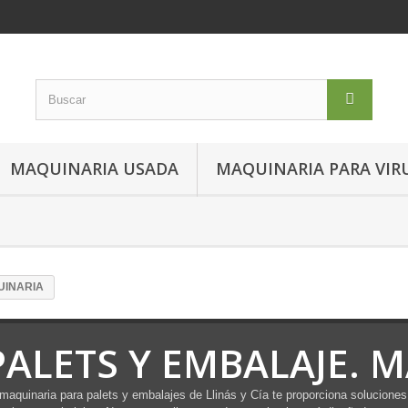
MAQUINARIA USADA
MAQUINARIA PARA VIR
UINARIA
PALETS Y EMBALAJE. 
maquinaria para palets y embalajes de Llinás y Cía te proporciona soluciones 