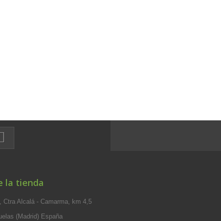
 la tienda
 Ctra Alcalá - Camarma, km 4,5
elas (Madrid) España