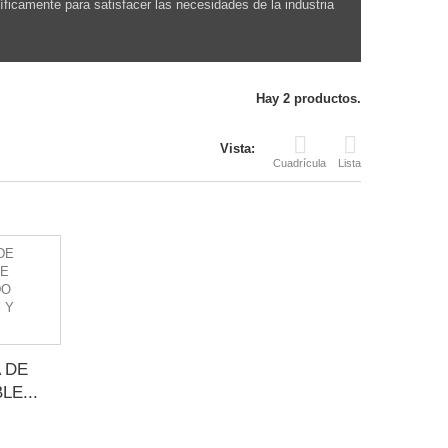
icamente para satisfacer las necesidades de la industria
Hay 2 productos.
Vista:
Cuadrícula
Lista
 DE
E...