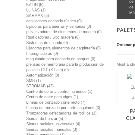
de 
KALIN (5)
de 
LLINÁS (1)
Má
SARMAX (6)
cepilladores acabado rústico (0)
Lijadoras para puertas y ventanas (0)
PALET
pulverizadores de elementos de madera (0)
Rusticadoras / wpc madera (0)
Sistemas de secado (0)
Ordenar 
Lijadoras para elementos de carpintería (0)
Impregnadoras (0)
maquinaria para acabado de parquet (0)
prensas de membrana para la producción de
Mostrando 
paneles CLT (X-Lam) (0)
Automatización (0)
SMB (1)
STROMAB (43)
Centro de corte a control numérico (1)
Centro de corte para vigas (1)
Líneas de tronzado corte recto (7)
Líneas de tronzado por corte angulares (3)
P
Tronzadoras defectadoras de rodillos (1)
CL
Sierras de tronzar (5)
Sierras radiales universales (4)
Sierras radiales manuales (3)
Sierras pendulares (1)