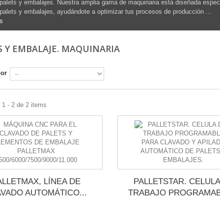
palets y embalajes. Nuestra amplia gama de maquinaria está diseñada específ
palets y embalajes, ayudándote a optimizar tus procesos de producción ...
s
S Y EMBALAJE. MAQUINARIA
por
1 - 2 de 2 items
ALLETMAX, LÍNEA DE
PALLETSTAR. CELULA
AVADO AUTOMÁTICO...
TRABAJO PROGRAMABL