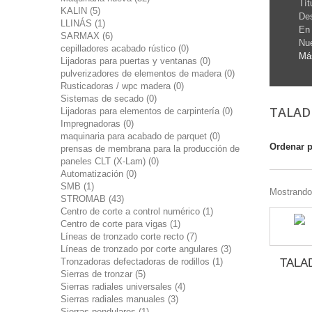
Tít
KALIN (5)
Des
LLINÁS (1)
En 
SARMAX (6)
Nue
cepilladores acabado rústico (0)
Má
Lijadoras para puertas y ventanas (0)
pulverizadores de elementos de madera (0)
Rusticadoras / wpc madera (0)
Sistemas de secado (0)
TALA
Lijadoras para elementos de carpintería (0)
Impregnadoras (0)
maquinaria para acabado de parquet (0)
Ordenar 
prensas de membrana para la producción de
paneles CLT (X-Lam) (0)
Automatización (0)
SMB (1)
Mostrando 
STROMAB (43)
Centro de corte a control numérico (1)
Centro de corte para vigas (1)
Líneas de tronzado corte recto (7)
Líneas de tronzado por corte angulares (3)
Tronzadoras defectadoras de rodillos (1)
TALA
Sierras de tronzar (5)
Sierras radiales universales (4)
Sierras radiales manuales (3)
Sierras pendulares (1)