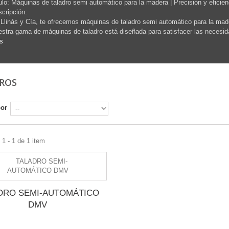
ulo: Máquinas de taladro semi automático para la madera | Precisión y eficien
cripción:
Llinás y Cía, te ofrecemos máquinas de taladro semi automático para la mader
stra gama de máquinas de taladro está diseñada para satisfacer las necesid
s
DROS
por
1 - 1 de 1 item
DRO SEMI-AUTOMÁTICO
DMV