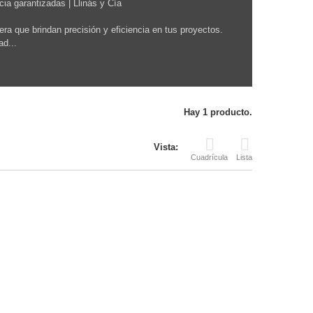
cia garantizadas | Llinás y Cía
a que brindan precisión y eficiencia en tus proyectos.
ad...
Hay 1 producto.
Vista:
Cuadrícula
Lista