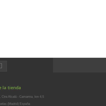
 la tienda
 Ctra Alcalá - Camarma, km 4,5
elas (Madrid) España