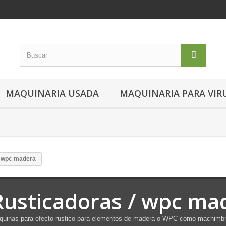
MAQUINARIA USADA
MAQUINARIA PARA VIR
/ wpc madera
Rusticadoras / wpc ma
uinas para efecto rustico para elementos de madera o WPC como machimbr