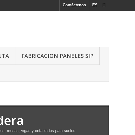
Contáctenos
ES
UTA
FABRICACION PANELES SIP
dera
es, mesas, vigas y entablados para suelos