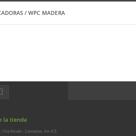
CADORAS / WPC MADERA
 la tienda
 Ctra Alcalá - Camarma, km 4,5