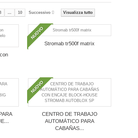
3
...
10
Successivo
Visualizza tutto
NUOVO
Stromab tr500f matrix
 con
NUOVO
PARA
CENTRO DE TRABAJO
...
AUTOMÁTICO PARA
CABAÑAS...