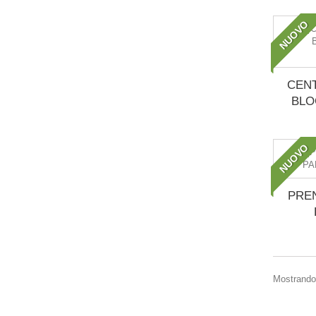
NUOVO
CEN
BLO
NUOVO
PRE
Mostrando 