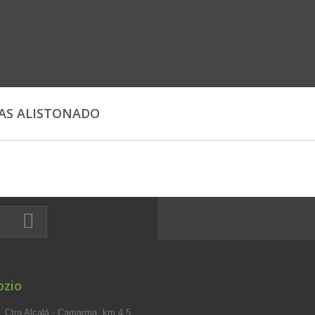
AS ALISTONADO
ozio
 Ctra Alcalá - Camarma, km 4,5