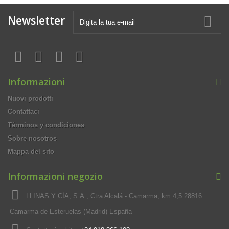
Newsletter
Informazioni
Nuovi prodotti
Contattaci
Términos y condiciones
Sobre nosotros
Mappa del sito
Informazioni negozio
LLINAS Y CÍA, S.A., Ctra Alcalá - Camarma, km 4,5 28816
Camarma de Esteruelas (Madrid) España